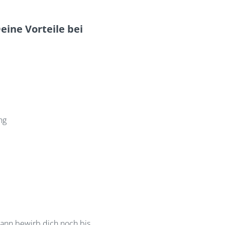
Deine Vorteile bei
ng
Dann bewirb dich noch bis