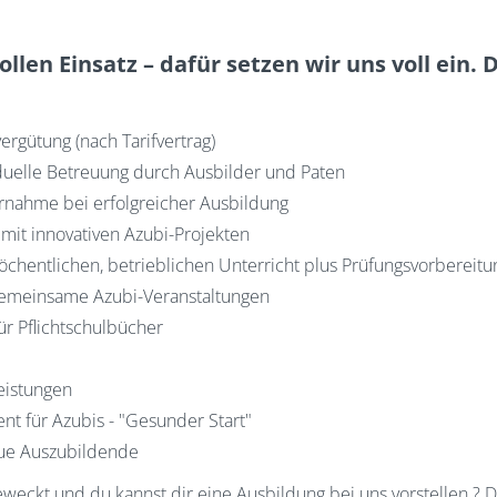
llen Einsatz – dafür setzen wir uns voll ein. 
ergütung (nach Tarifvertrag)
duelle Betreuung durch Ausbilder und Paten
nahme bei erfolgreicher Ausbildung
mit innovativen Azubi-Projekten
chentlichen, betrieblichen Unterricht plus Prüfungsvorbereitu
gemeinsame Azubi-Veranstaltungen
ür Pflichtschulbücher
istungen
 für Azubis - "Gesunder Start"
eue Auszubildende
eweckt und du kannst dir eine Ausbildung bei uns vorstellen ? 